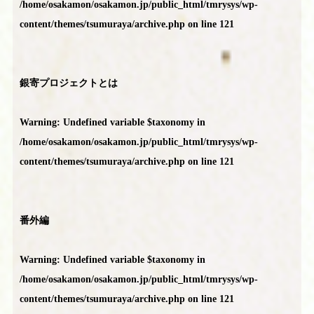
/home/osakamon/osakamon.jp/public_html/tmrysys/wp-
content/themes/tsumuraya/archive.php
on line
121
銀寄プロジェクトとは
Warning
: Undefined variable $taxonomy in
/home/osakamon/osakamon.jp/public_html/tmrysys/wp-
content/themes/tsumuraya/archive.php
on line
121
番外編
Warning
: Undefined variable $taxonomy in
/home/osakamon/osakamon.jp/public_html/tmrysys/wp-
content/themes/tsumuraya/archive.php
on line
121