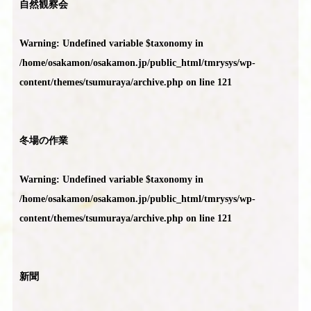
自然観察会
Warning
: Undefined variable $taxonomy in
/home/osakamon/osakamon.jp/public_html/tmrysys/wp-
content/themes/tsumuraya/archive.php
on line
121
冬場の作業
Warning
: Undefined variable $taxonomy in
/home/osakamon/osakamon.jp/public_html/tmrysys/wp-
content/themes/tsumuraya/archive.php
on line
121
新聞