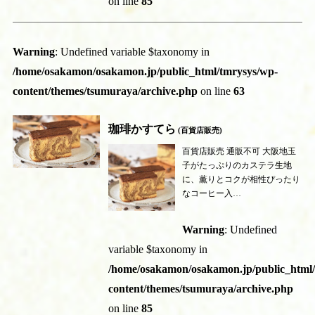
on line
85
Warning
: Undefined variable $taxonomy in
/home/osakamon/osakamon.jp/public_html/tmrysys/wp-
content/themes/tsumuraya/archive.php
on line
63
珈琲かすてら
(百貨店販売)
百貨店販売 通販不可 大阪地玉
子がたっぷりのカステラ生地
に、薫りとコクが相性ぴったり
なコーヒー入…
Warning
: Undefined
variable $taxonomy in
/home/osakamon/osakamon.jp/public_html
content/themes/tsumuraya/archive.php
on line
85