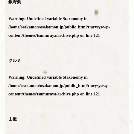
銀寄栗
Warning
: Undefined variable $taxonomy in
/home/osakamon/osakamon.jp/public_html/tmrysys/wp-
content/themes/tsumuraya/archive.php
on line
121
クルミ
Warning
: Undefined variable $taxonomy in
/home/osakamon/osakamon.jp/public_html/tmrysys/wp-
content/themes/tsumuraya/archive.php
on line
121
山椒