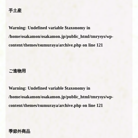
手土産
Warning
: Undefined variable $taxonomy in
/home/osakamon/osakamon.jp/public_html/tmrysys/wp-
content/themes/tsumuraya/archive.php
on line
121
ご進物用
Warning
: Undefined variable $taxonomy in
/home/osakamon/osakamon.jp/public_html/tmrysys/wp-
content/themes/tsumuraya/archive.php
on line
121
季節外商品