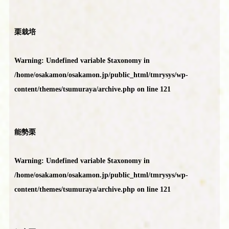
栗栽培
Warning
: Undefined variable $taxonomy in
/home/osakamon/osakamon.jp/public_html/tmrysys/wp-
content/themes/tsumuraya/archive.php
on line
121
能勢栗
Warning
: Undefined variable $taxonomy in
/home/osakamon/osakamon.jp/public_html/tmrysys/wp-
content/themes/tsumuraya/archive.php
on line
121