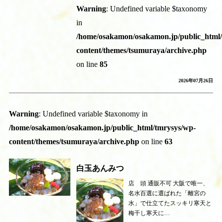
Warning
: Undefined variable $taxonomy
in
/home/osakamon/osakamon.jp/public_html
content/themes/tsumuraya/archive.php
on line
85
2026年07月26日
Warning
: Undefined variable $taxonomy in
/home/osakamon/osakamon.jp/public_html/tmrysys/wp-
content/themes/tsumuraya/archive.php
on line
63
白玉あんみつ
店 頭 通販不可 大阪で唯一、
名水百選に選ばれた「離宮の
水」で仕立てたスッキリ寒天と
梅干し寒天に…