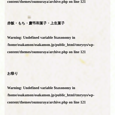
content/themes/tsumuraya/archive.php
on line
121
赤飯・もち・慶弔和菓子・上生菓子
Warning
: Undefined variable $taxonomy in
/home/osakamon/osakamon.jp/public_html/tmrysys/wp-
content/themes/tsumuraya/archive.php
on line
121
お祭り
Warning
: Undefined variable $taxonomy in
/home/osakamon/osakamon.jp/public_html/tmrysys/wp-
content/themes/tsumuraya/archive.php
on line
121