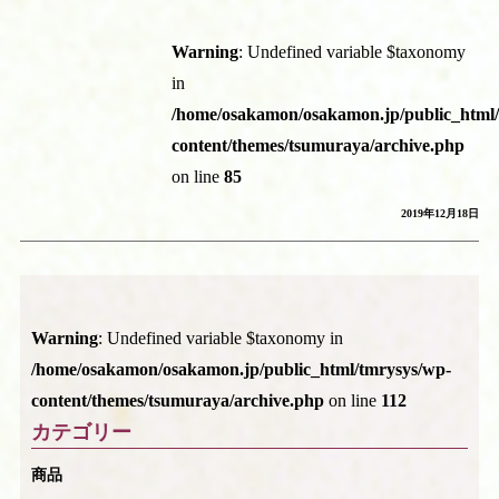
Warning
: Undefined variable $taxonomy
in
/home/osakamon/osakamon.jp/public_html
content/themes/tsumuraya/archive.php
on line
85
2019年12月18日
Warning
: Undefined variable $taxonomy in
/home/osakamon/osakamon.jp/public_html/tmrysys/wp-
content/themes/tsumuraya/archive.php
on line
112
カテゴリー
商品