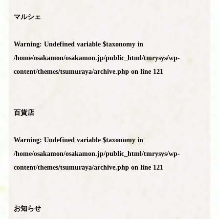
マルシェ
Warning
: Undefined variable $taxonomy in
/home/osakamon/osakamon.jp/public_html/tmrysys/wp-
content/themes/tsumuraya/archive.php
on line
121
百貨店
Warning
: Undefined variable $taxonomy in
/home/osakamon/osakamon.jp/public_html/tmrysys/wp-
content/themes/tsumuraya/archive.php
on line
121
お知らせ