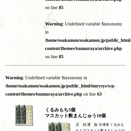
on line
85
Warning
: Undefined variable $taxonomy
in
/home/osakamon/osakamon.jp/public_html
content/themes/tsumuraya/archive.php
on line
85
Warning
: Undefined variable $taxonomy in
/home/osakamon/osakamon.jp/public_html/tmrysys/wp-
content/themes/tsumuraya/archive.php
on line
63
くるみもち5個
マスカット麩まんじゅう10個
店 頭 通 販 冷凍便 くるみも
ちとマスカット麩まんじゅうの