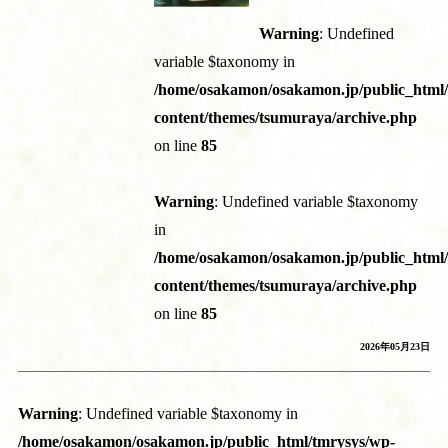
Warning
: Undefined
variable $taxonomy in
/home/osakamon/osakamon.jp/public_html
content/themes/tsumuraya/archive.php
on line
85
Warning
: Undefined variable $taxonomy
in
/home/osakamon/osakamon.jp/public_html
content/themes/tsumuraya/archive.php
on line
85
2026年05月23日
Warning
: Undefined variable $taxonomy in
/home/osakamon/osakamon.jp/public_html/tmrysys/wp-