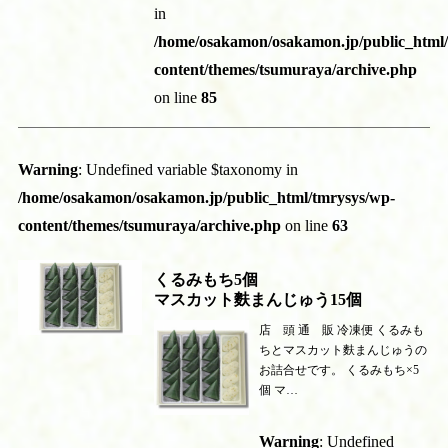
in
/home/osakamon/osakamon.jp/public_html
content/themes/tsumuraya/archive.php
on line
85
Warning
: Undefined variable $taxonomy in
/home/osakamon/osakamon.jp/public_html/tmrysys/wp-
content/themes/tsumuraya/archive.php
on line
63
くるみもち5個
マスカット麩まんじゅう15個
店 頭 通 販 冷凍便 くるみも
ちとマスカット麩まんじゅうの
お詰合せです。 くるみもち×5
個 マ…
Warning
: Undefined