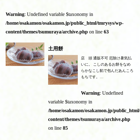
Warning
: Undefined variable $taxonomy in
/home/osakamon/osakamon.jp/public_html/tmrysys/wp-
content/themes/tsumuraya/archive.php
on line
63
土用餅
店 頭 通販不可 厄除け暑気払
いに。 こしのあるお餅をなめ
らかなこし餡で包んだあんころ
もちです。…
Warning
: Undefined
variable $taxonomy in
/home/osakamon/osakamon.jp/public_html
content/themes/tsumuraya/archive.php
on line
85