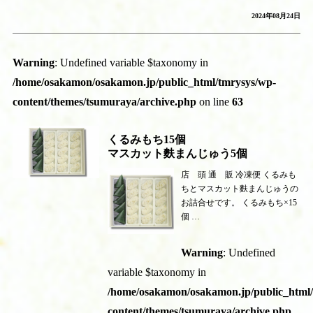
2024年08月24日
Warning
: Undefined variable $taxonomy in
/home/osakamon/osakamon.jp/public_html/tmrysys/wp-
content/themes/tsumuraya/archive.php
on line
63
くるみもち15個
マスカット麩まんじゅう5個
店 頭 通 販 冷凍便 くるみも
ちとマスカット麩まんじゅうの
お詰合せです。 くるみもち×15
個 …
Warning
: Undefined
variable $taxonomy in
/home/osakamon/osakamon.jp/public_html
content/themes/tsumuraya/archive.php