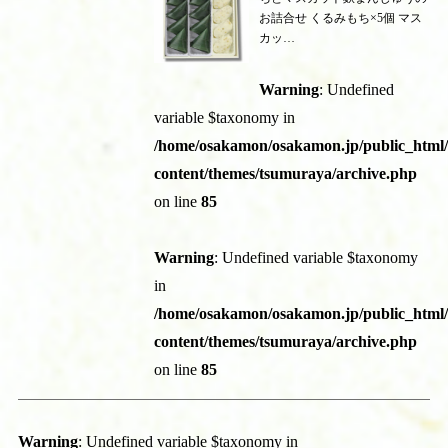
お詰合せ くるみもち×5個 マス
カッ…
Warning
: Undefined
variable $taxonomy in
/home/osakamon/osakamon.jp/public_html
content/themes/tsumuraya/archive.php
on line
85
Warning
: Undefined variable $taxonomy
in
/home/osakamon/osakamon.jp/public_html
content/themes/tsumuraya/archive.php
on line
85
Warning
: Undefined variable $taxonomy in