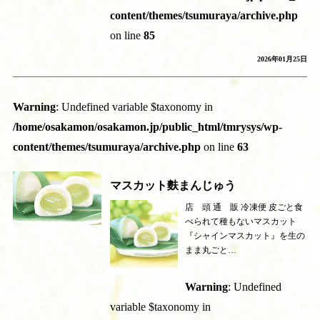
content/themes/tsumuraya/archive.php
on line
85
2026年01月25日
Warning
: Undefined variable $taxonomy in
/home/osakamon/osakamon.jp/public_html/tmrysys/wp-
content/themes/tsumuraya/archive.php
on line
63
マスカット麩まんじゅう
店 頭 通 販 冷凍便 皮ごと食
べられて種もないマスカット
『シャインマスカット』を生の
まま丸ごと…
Warning
: Undefined
variable $taxonomy in