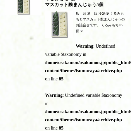
マスカット麩まんじゅう5個
店 頭 通 販 冷凍便 くるみも
ちとマスカット麩まんじゅうの
お詰合せです。 くるみもち×5
個 マ…
Warning
: Undefined
variable $taxonomy in
/home/osakamon/osakamon.jp/public_html
content/themes/tsumuraya/archive.php
on line
85
Warning
: Undefined variable $taxonomy
in
/home/osakamon/osakamon.jp/public_html
content/themes/tsumuraya/archive.php
on line
85