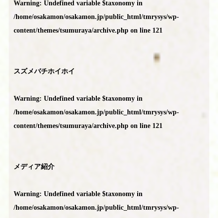
Warning
: Undefined variable $taxonomy in
/home/osakamon/osakamon.jp/public_html/tmrysys/wp-
content/themes/tsumuraya/archive.php
on line
121
スズメバチホイホイ
Warning
: Undefined variable $taxonomy in
/home/osakamon/osakamon.jp/public_html/tmrysys/wp-
content/themes/tsumuraya/archive.php
on line
121
メディア紹介
Warning
: Undefined variable $taxonomy in
/home/osakamon/osakamon.jp/public_html/tmrysys/wp-