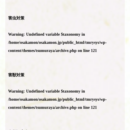
害虫対策
Warning
: Undefined variable $taxonomy in
/home/osakamon/osakamon.jp/public_html/tmrysys/wp-
content/themes/tsumuraya/archive.php
on line
121
害獣対策
Warning
: Undefined variable $taxonomy in
/home/osakamon/osakamon.jp/public_html/tmrysys/wp-
content/themes/tsumuraya/archive.php
on line
121