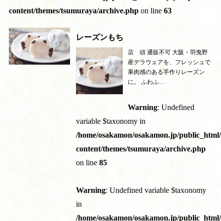
content/themes/tsumuraya/archive.php
on line
63
レーズンもち
店 頭 通販不可 大阪・羽曳野
産デラウェアを、フレッシュで
果肉感のある手作りレーズン
に。 ふわふ…
Warning
: Undefined
variable $taxonomy in
/home/osakamon/osakamon.jp/public_html
content/themes/tsumuraya/archive.php
on line
85
Warning
: Undefined variable $taxonomy
in
/home/osakamon/osakamon.jp/public_html