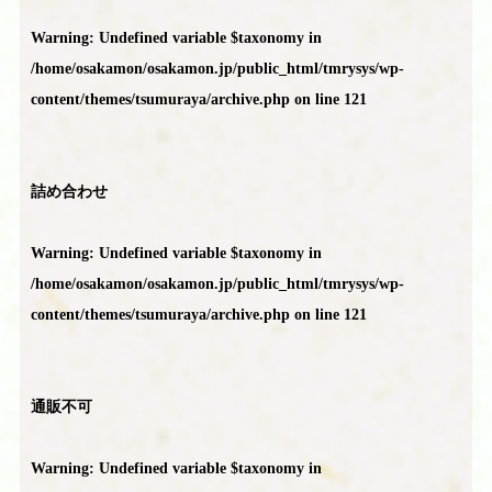
Warning
: Undefined variable $taxonomy in
/home/osakamon/osakamon.jp/public_html/tmrysys/wp-
content/themes/tsumuraya/archive.php
on line
121
詰め合わせ
Warning
: Undefined variable $taxonomy in
/home/osakamon/osakamon.jp/public_html/tmrysys/wp-
content/themes/tsumuraya/archive.php
on line
121
通販不可
Warning
: Undefined variable $taxonomy in