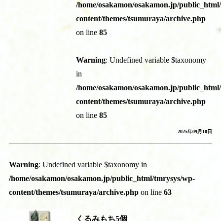
/home/osakamon/osakamon.jp/public_html
content/themes/tsumuraya/archive.php
on line
85
Warning
: Undefined variable $taxonomy
in
/home/osakamon/osakamon.jp/public_html
content/themes/tsumuraya/archive.php
on line
85
2025年09月10日
Warning
: Undefined variable $taxonomy in
/home/osakamon/osakamon.jp/public_html/tmrysys/wp-
content/themes/tsumuraya/archive.php
on line
63
くるみもち5個