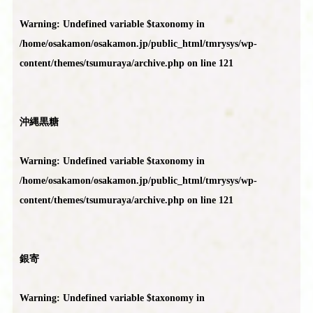
Warning
: Undefined variable $taxonomy in
/home/osakamon/osakamon.jp/public_html/tmrysys/wp-
content/themes/tsumuraya/archive.php
on line
121
沖縄黒糖
Warning
: Undefined variable $taxonomy in
/home/osakamon/osakamon.jp/public_html/tmrysys/wp-
content/themes/tsumuraya/archive.php
on line
121
銀寄
Warning
: Undefined variable $taxonomy in