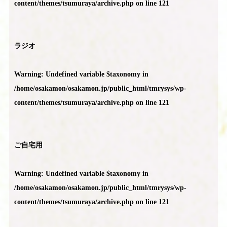
content/themes/tsumuraya/archive.php
on line
121
ラジオ
Warning
: Undefined variable $taxonomy in
/home/osakamon/osakamon.jp/public_html/tmrysys/wp-
content/themes/tsumuraya/archive.php
on line
121
ご自宅用
Warning
: Undefined variable $taxonomy in
/home/osakamon/osakamon.jp/public_html/tmrysys/wp-
content/themes/tsumuraya/archive.php
on line
121