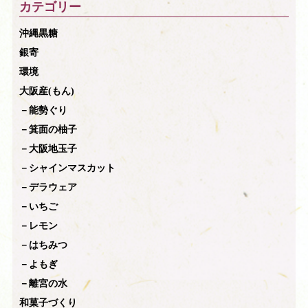
カテゴリー
沖縄黒糖
銀寄
環境
大阪産(もん)
－能勢ぐり
－箕面の柚子
－大阪地玉子
－シャインマスカット
－デラウェア
－いちご
－レモン
－はちみつ
－よもぎ
－離宮の水
和菓子づくり