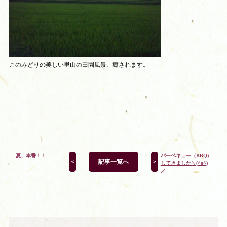
このみどりの美しい里山の田園風景、癒されます。
夏、本番！！
バーベキュー（BBQ)
記事一覧へ
＜
＞
してきました＼(^o^)
／