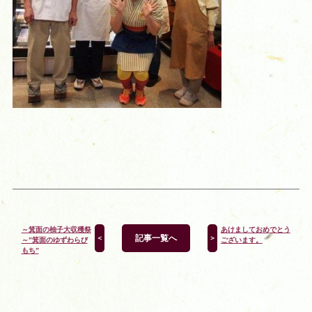
～箕面の柚子大収穫祭
あけましておめでとう
記事一覧へ
＜
＞
～”箕面のゆずわらび
ございます。
もち”