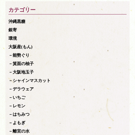
カテゴリー
沖縄黒糖
銀寄
環境
大阪産(もん)
－能勢ぐり
－箕面の柚子
－大阪地玉子
－シャインマスカット
－デラウェア
－いちご
－レモン
－はちみつ
－よもぎ
－離宮の水