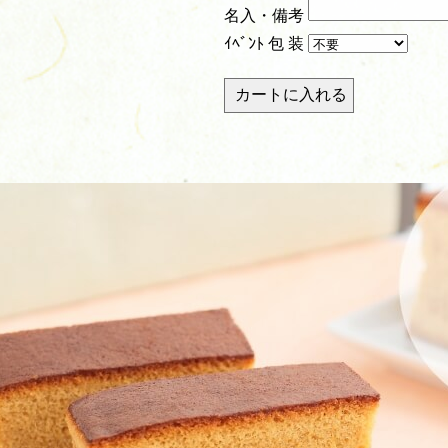
名入・備考
ｲﾍﾞﾝﾄ 包 装