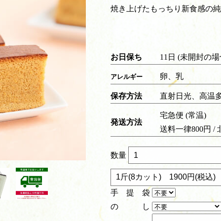
焼き上げたもっちり新食感の純
お日保ち
11日 (未開封の場
卵、乳
アレルギー
保存方法
直射日光、高温
宅急便 (常温)
発送方法
送料一律800円 /
数量
手 提 袋
の し