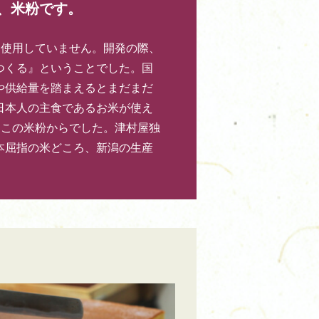
、米粉です。
切使用していません。開発の際、
つくる』ということでした。国
や供給量を踏まえるとまだまだ
日本人の主食であるお米が使え
はこの米粉からでした。津村屋独
本屈指の米どころ、新潟の生産