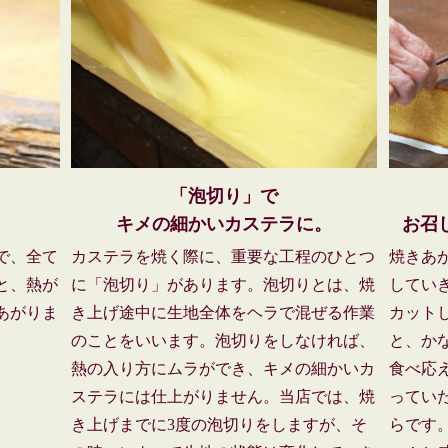
「泡切り」で
キメの細かいカステラに。
お召
で、全て
カステラを焼く際に、重要な工程のひとつ
焼きあ
と、熱が
に「泡切り」があります。泡切りとは、焼
してい
あがりま
き上げ途中に生地全体をヘラで混ぜる作業
カットし
のことをいいます。泡切りをしなければ、
と、か
熱の入り方にムラができ、キメの細かいカ
食べ応
ステラには仕上がりません。当店では、焼
ってい
き上げまでに3度の泡切りをしますが、そ
らです