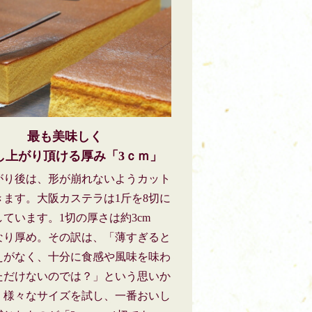
最も美味しく
し上がり頂ける厚み「3ｃｍ」
がり後は、形が崩れないようカット
きます。大阪カステラは1斤を8切に
ています。1切の厚さは約3cm
なり厚め。その訳は、「薄すぎると
えがなく、十分に食感や風味を味わ
ただけないのでは？」という思いか
。様々なサイズを試し、一番おいし