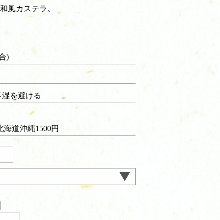
和風カステラ。
合)
多湿を避ける
 北海道沖縄1500円