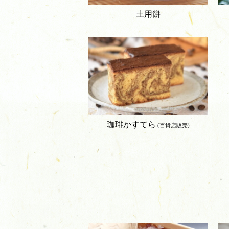
土用餅
珈琲かすてら
(百貨店販売)