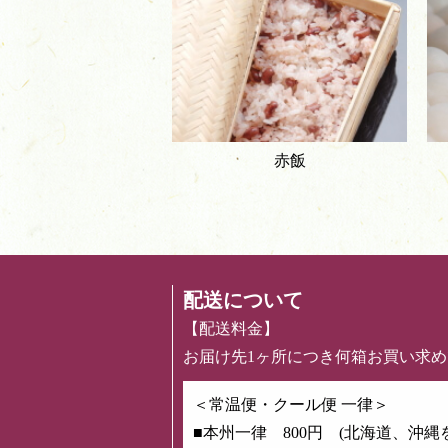
赤飯
配送について
【配送料金】
お届け先1ヶ所につき何箱お買い求
＜常温便・クール便 一律＞
■本州一律 800円 (北海道、沖縄