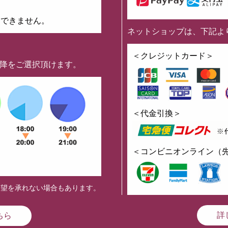
はできません。
ネットショップは、下記よ
】
＜クレジットカード＞
以降をご選択頂けます。
＜代金引換＞
＜コンビニオンライン（
希望を承れない場合もあります。
詳
ちら