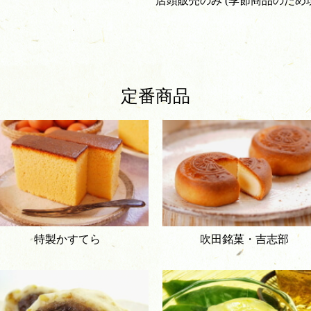
店頭販売のみ (季節商品のため
定番商品
特製かすてら
吹田銘菓・吉志部