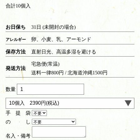
合計10個入
お日保ち
31日 (未開封の場合)
卵、小麦、乳、アーモンド
アレルギー
保存方法
直射日光、高温多湿を避ける
宅急便(常温)
発送方法
送料一律800円 / 北海道沖縄1500円
数量
手 提 袋
の し
名入・備考