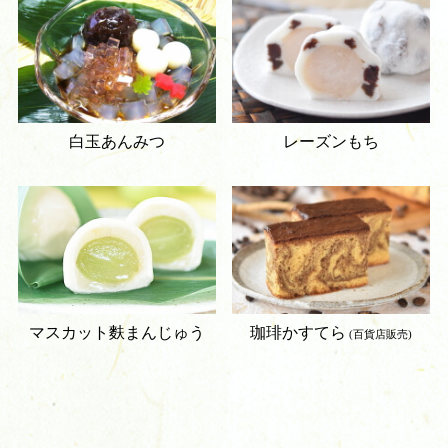
白玉あんみつ
レーズンもち
マスカット麩まんじゅう
珈琲かすてら
(百貨店販売)