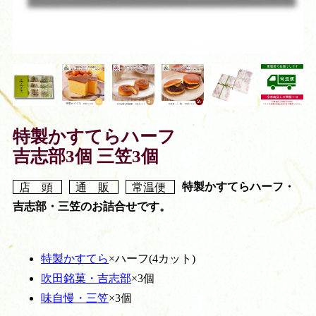
特製かすてらハーフ
吉志部3個 三笠3個
店 頭
通 販
常温便
特製かすてらハーフ・
吉志部・三笠のお詰合せです。
特製かすてら
×ハーフ(4カット)
吹田銘菓・吉志部
×3個
味自慢・三笠
×3個