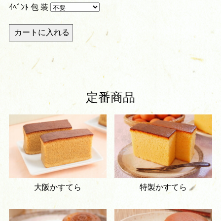
ｲﾍﾞﾝﾄ 包 装
定番商品
大阪かすてら
特製かすてら