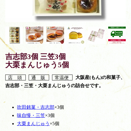
吉志部3個 三笠3個
大栗まんじゅう5個
店 頭
通 販
常温便
大阪産(もん)の和菓子、
吉志部・三笠・大栗まんじゅうの詰合せです。
吹田銘菓・吉志部
×3個
味自慢・三笠
×3個
大栗まんじゅう
×5個