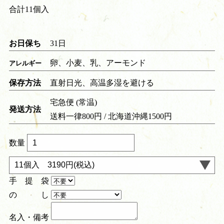
合計11個入
お日保ち
31日
卵、小麦、乳、アーモンド
アレルギー
保存方法
直射日光、高温多湿を避ける
宅急便 (常温)
発送方法
送料一律800円 / 北海道沖縄1500円
数量
手 提 袋
の し
名入・備考