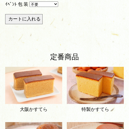
ｲﾍﾞﾝﾄ 包 装
定番商品
大阪かすてら
特製かすてら