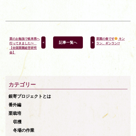
栗のお勉強で岐阜県へ
栗園の春です
キン
記事一覧へ
＜
＞
行ってきました〜
ラン、ギンラン!?
【全国栗園経営研究
会】
カテゴリー
銀寄プロジェクトとは
番外編
栗栽培
収穫
冬場の作業