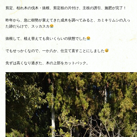
剪定、枯れ木の伐木・抜根、剪定枝の片付け、主枝の誘引、施肥が完了！
昨年から、急に樹勢が衰えてきた成木を調べてみると、カミキリムシの入っ
た跡だらけで、スッカスカ
抜根して、植え替えても良いくらいの状態でした
でもせっかくなので、一か八か、仕立て直すことにしました
先ずは高くなり過ぎた、木の上部をカットバック。