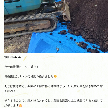
堆肥2024-04-01
今年は堆肥もてんこ盛り！
母樹園には２トンの堆肥を撒きました
あとは接ぎ木と、栗園の上部にある雑木林から、ひたすら柴を掻き集めて撒
くのみ！
そうすることで、雑木林も片付くし、栗園も肥沃な土に成長できると信じて
頑張ります