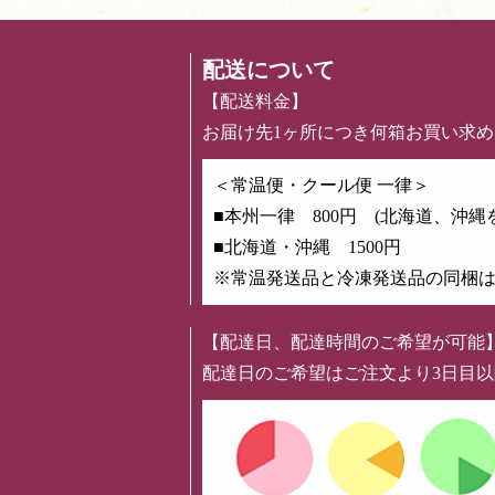
配送について
【配送料金】
お届け先1ヶ所につき何箱お買い求
＜常温便・クール便 一律＞
■本州一律 800円 (北海道、沖縄
■北海道・沖縄 1500円
※常温発送品と冷凍発送品の同梱
【配達日、配達時間のご希望が可能
配達日のご希望はご注文より3日目