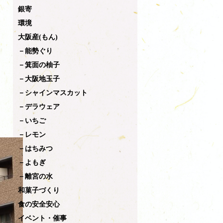
銀寄
環境
大阪産(もん)
－能勢ぐり
－箕面の柚子
－大阪地玉子
－シャインマスカット
－デラウェア
－いちご
－レモン
－はちみつ
－よもぎ
－離宮の水
和菓子づくり
食の安全安心
イベント・催事