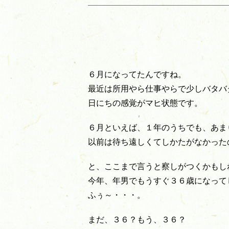
６月になってたんですね。
最近は所用やら仕事やらで少しバタバ
日にちの感覚がマヒ状態です。
６月といえば、１年のうちでも、あま
以前は待ち遠しくてしかたがなかった
と、ここまで言うと察しがつくかもし
今年、年男でもうすぐ３６歳になって
ふぅ～・・・。
まだ、３６？もう、３６？