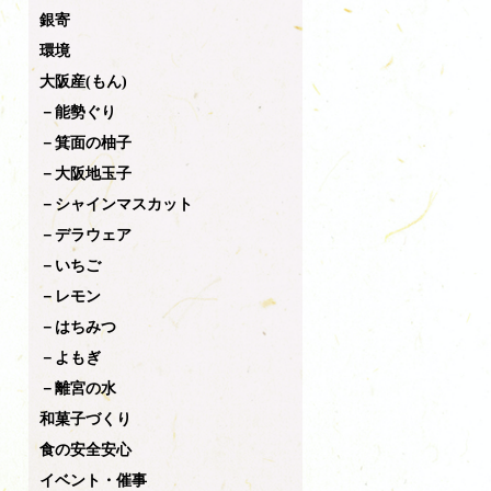
銀寄
環境
大阪産(もん)
－能勢ぐり
－箕面の柚子
－大阪地玉子
－シャインマスカット
－デラウェア
－いちご
－レモン
－はちみつ
－よもぎ
－離宮の水
和菓子づくり
食の安全安心
イベント・催事