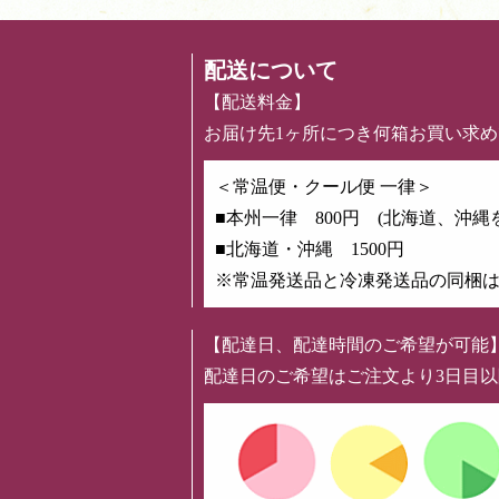
配送について
【配送料金】
お届け先1ヶ所につき何箱お買い求
＜常温便・クール便 一律＞
■本州一律 800円 (北海道、沖縄
■北海道・沖縄 1500円
※常温発送品と冷凍発送品の同梱
【配達日、配達時間のご希望が可能
配達日のご希望はご注文より3日目