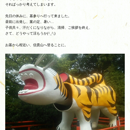
そればっかり考えてしまいます。
先日の休みに、墓参りへ行って来ました。
昼前に出発し、案の定、暑い…
子供共々、汗だくになりながら、清掃、ご挨拶を終え、
さて、どうやって涼もうか(^_^;)
お墓から程近い、信貴山へ登ることに。