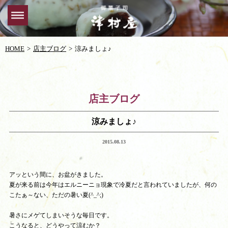
HOME
店主ブログ
涼みましょ♪
店主ブログ
涼みましょ♪
2015.08.13
アッという間に、お盆がきました。
夏が来る前は今年はエルニーニョ現象で冷夏だと言われていましたが、何の
こたぁ～ない、ただの暑い夏(^_^;)
暑さにメゲてしまいそうな毎日です。
こうなると、どうやって涼むか？