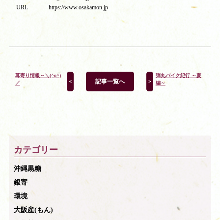
URL https://www.osakamon.jp
耳寄り情報～＼(^o^)
弾丸バイク紀行 ～夏
記事一覧へ
＜
＞
／
編～
カテゴリー
沖縄黒糖
銀寄
環境
大阪産(もん)