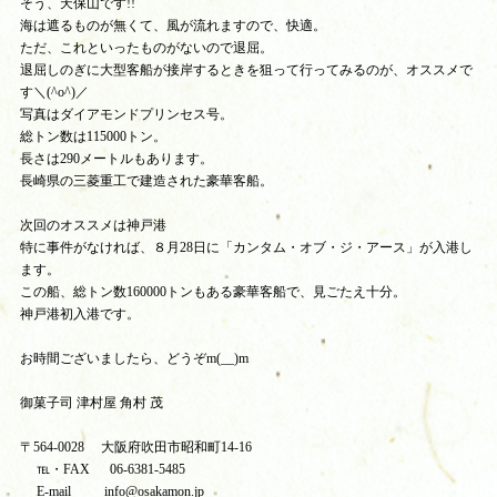
そう、天保山です!!
海は遮るものが無くて、風が流れますので、快適。
ただ、これといったものがないので退屈。
退屈しのぎに大型客船が接岸するときを狙って行ってみるのが、オススメで
す＼(^o^)／
写真はダイアモンドプリンセス号。
総トン数は115000トン。
長さは290メートルもあります。
長崎県の三菱重工で建造された豪華客船。
次回のオススメは神戸港
特に事件がなければ、８月28日に「カンタム・オブ・ジ・アース」が入港し
ます。
この船、総トン数160000トンもある豪華客船で、見ごたえ十分。
神戸港初入港です。
お時間ございましたら、どうぞm(__)m
御菓子司 津村屋 角村 茂
〒564-0028 大阪府吹田市昭和町14-16
℡・FAX 06-6381-5485
E-mail info@osakamon.jp