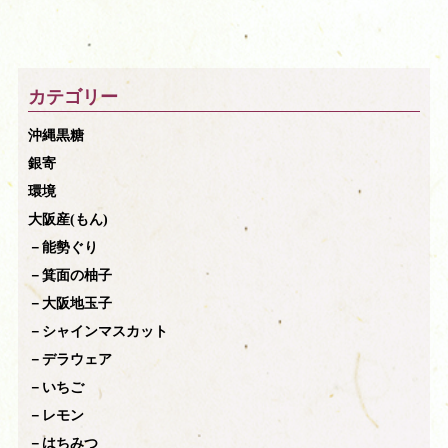
カテゴリー
沖縄黒糖
銀寄
環境
大阪産(もん)
－能勢ぐり
－箕面の柚子
－大阪地玉子
－シャインマスカット
－デラウェア
－いちご
－レモン
－はちみつ