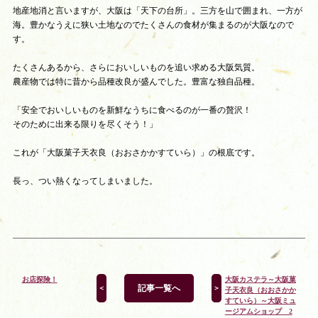
地産地消と言いますが、大阪は「天下の台所」。三方を山で囲まれ、一方が
海。豊かなうえに狭い土地なのでたくさんの食材が集まるのが大阪なので
す。
たくさんあるから、さらにおいしいものを追い求める大阪気質。
農産物では特に昔から品種改良が盛んでした。豊富な独自品種。
「安全でおいしいものを新鮮なうちに食べるのが一番の贅沢！
そのために出来る限りを尽くそう！」
これが「大阪菓子天衣良（おおさかかすていら）」の根底です。
長っ、つい熱くなってしまいました。
お店探険！
大阪カステラ～大阪菓
記事一覧へ
＜
＞
子天衣良（おおさかか
すていら）～大阪ミュ
ージアムショップ 2