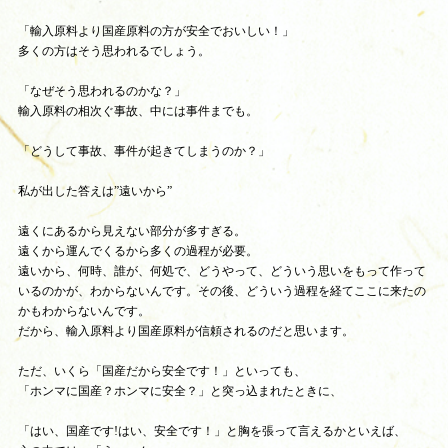
「輸入原料より国産原料の方が安全でおいしい！」
多くの方はそう思われるでしょう。
「なぜそう思われるのかな？」
輸入原料の相次ぐ事故、中には事件までも。
「どうして事故、事件が起きてしまうのか？」
私が出した答えは”遠いから”
遠くにあるから見えない部分が多すぎる。
遠くから運んでくるから多くの過程が必要。
遠いから、何時、誰が、何処で、どうやって、どういう思いをもって作って
いるのかが、わからないんです。その後、どういう過程を経てここに来たの
かもわからないんです。
だから、輸入原料より国産原料が信頼されるのだと思います。
ただ、いくら「国産だから安全です！」といっても、
「ホンマに国産？ホンマに安全？」と突っ込まれたときに、
「はい、国産です!はい、安全です！」と胸を張って言えるかといえば、