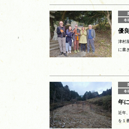
冬
優
津村
に書
冬
年に
近年
を１