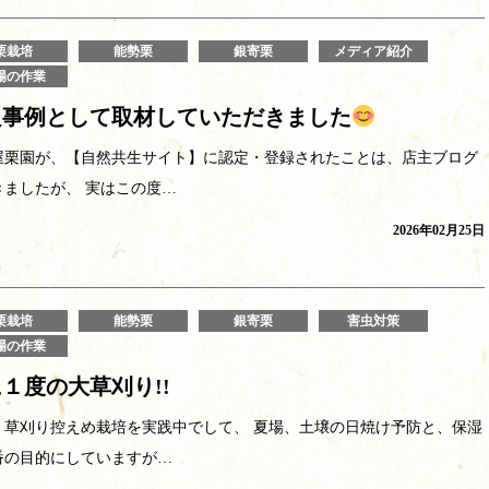
栗栽培
能勢栗
銀寄栗
メディア紹介
場の作業
良事例として取材していただきました
屋栗園が、【自然共生サイト】に認定・登録されたことは、店主ブログ
きましたが、 実はこの度…
2026年02月25日
栗栽培
能勢栗
銀寄栗
害虫対策
場の作業
１度の大草刈り!!
、草刈り控えめ栽培を実践中でして、 夏場、土壌の日焼け予防と、保湿
番の目的にしていますが…