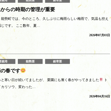
栗栽培
能勢栗
銀寄栗
れからの時期の管理が重要
・能勢町では、今のところ、久しぶりに梅雨らしい梅雨で、気温も控え
感じです。 ここ数年、夏…
2026年07月03日
栗栽培
能勢栗
銀寄栗
園の春です
っと寒い日が続いてましたが、 栗園にも漸く春がやってきました
ト
イカリソウ、変わった…
2026年04月16日