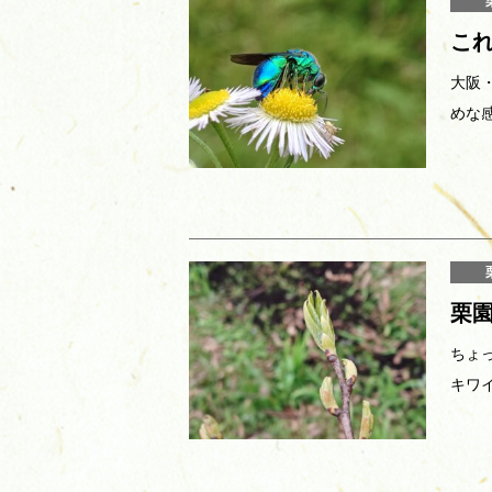
こ
大阪
めな
栗
ちょ
キワ