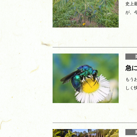
史上
が、
急
もう
しく