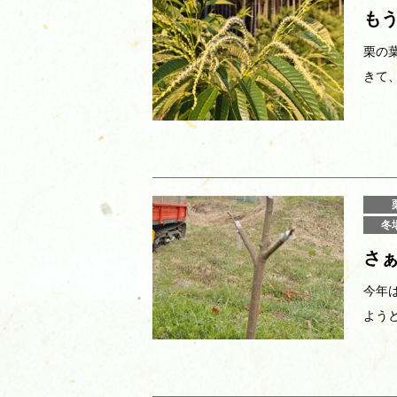
も
栗の
きて
冬
さ
今年
よう