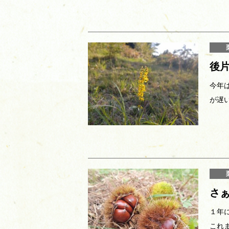
後
今年
が遅
さ
１年
これ