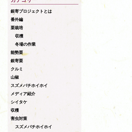
カテゴリー
銀寄プロジェクトとは
番外編
栗栽培
収穫
冬場の作業
能勢栗
銀寄栗
クルミ
山椒
スズメバチホイホイ
メディア紹介
シイタケ
収穫
害虫対策
スズメバチホイホイ