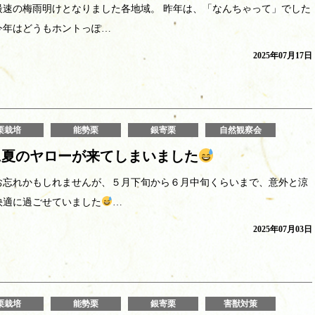
最速の梅雨明けとなりました各地域。 昨年は、「なんちゃって」でした
今年はどうもホントっぽ…
2025年07月17日
栗栽培
能勢栗
銀寄栗
自然観察会
に夏のヤローが来てしまいました
お忘れかもしれませんが、５月下旬から６月中旬くらいまで、意外と涼
快適に過ごせていました
…
2025年07月03日
栗栽培
能勢栗
銀寄栗
害獣対策