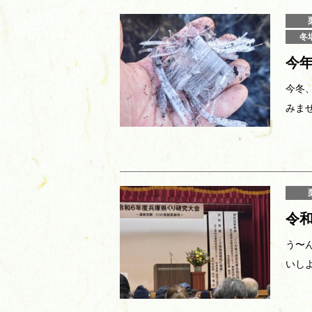
冬
今
今冬
みま
令
う〜
いし