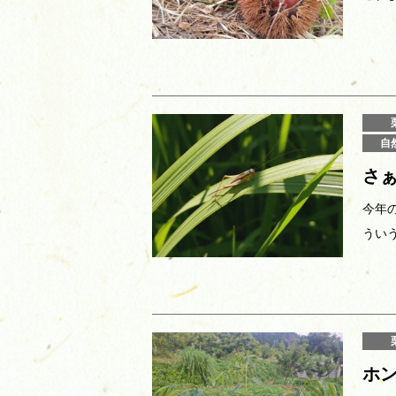
自
さぁ
今年
うい
ホ