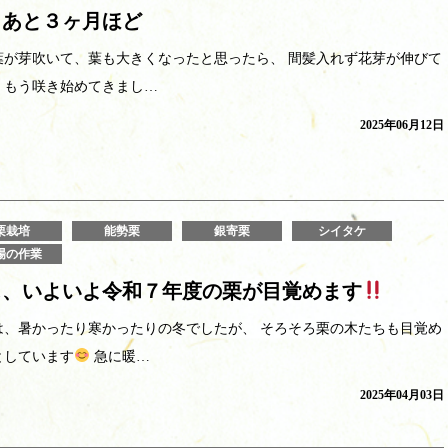
うあと３ヶ月ほど
葉が芽吹いて、葉も大きくなったと思ったら、 間髪入れず花芽が伸びて
、もう咲き始めてきまし…
2025年06月12日
栗栽培
能勢栗
銀寄栗
シイタケ
場の作業
ぁ、いよいよ令和７年度の栗が目覚めます
は、暑かったり寒かったりの冬でしたが、 そろそろ栗の木たちも目覚め
としています
急に暖…
2025年04月03日