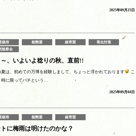
2025年09月25日
栗栽培
能勢栗
銀寄栗
害虫対策
然観察会
～、いよいよ稔りの秋、直前!!
の夏は、初めての万博を経験しまして、ちょっと浮かれております
こ
う時に限ってバチという…
2025年09月04日
栗栽培
能勢栗
銀寄栗
ントに梅雨は明けたのかな？