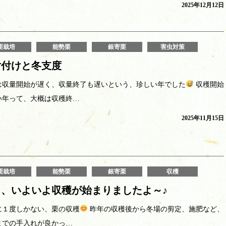
2025年12月12日
栗栽培
能勢栗
銀寄栗
害虫対策
片付けと冬支度
は収量開始が遅く、収量終了も遅いという、珍しい年でした
収穫開始
い年って、大概は収穫終…
2025年11月15日
栗栽培
能勢栗
銀寄栗
収穫
ぁ、いよいよ収穫が始まりましたよ～♪
に１度しかない、栗の収穫
昨年の収穫後から冬場の剪定、施肥など、
までの手入れが良かっ…