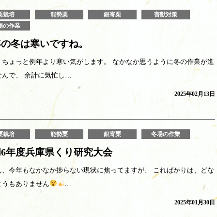
栗栽培
能勢栗
銀寄栗
害獣対策
場の作業
年の冬は寒いですね。
、ちょっと例年より寒い気がします。 なかなか思うように冬の作業が進
せんで、 余計に気忙し…
2025年02月13日
栗栽培
能勢栗
銀寄栗
冬場の作業
和6年度兵庫県くり研究大会
ん、今年もなかなか捗らない現状に焦ってますが、 こればかりは、どな
ようもありません
…
2025年01月30日