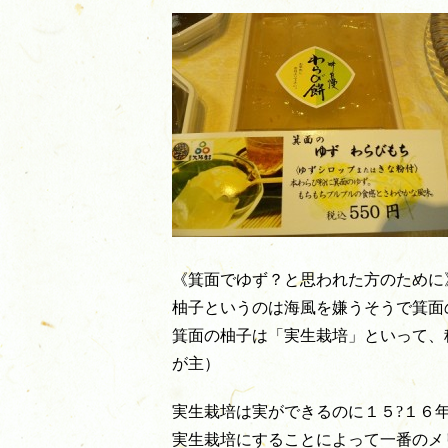
《箕面でゆず？と思われた方のために
柚子というのは海風を嫌うそうで箕面
箕面の柚子は「実生栽培」といって、
が主）
実生栽培は実ができるのに１５?１６
実生栽培にすることによって一番のメ