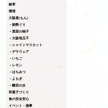
銀寄
環境
大阪産(もん)
－能勢ぐり
－箕面の柚子
－大阪地玉子
－シャインマスカット
－デラウェア
－いちご
－レモン
－はちみつ
－よもぎ
－離宮の水
和菓子づくり
食の安全安心
イベント・催事