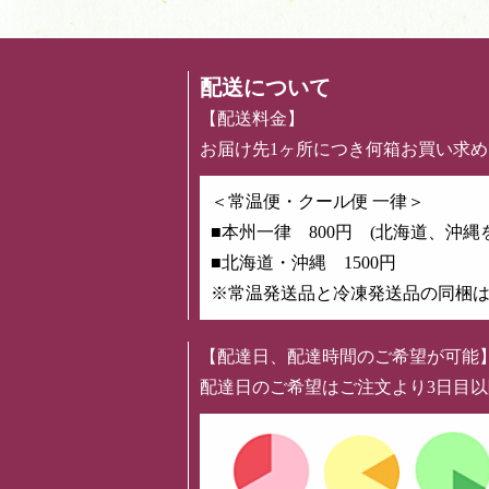
配送について
【配送料金】
お届け先1ヶ所につき何箱お買い求
＜常温便・クール便 一律＞
■本州一律 800円 (北海道、沖縄
■北海道・沖縄 1500円
※常温発送品と冷凍発送品の同梱
【配達日、配達時間のご希望が可能
配達日のご希望はご注文より3日目