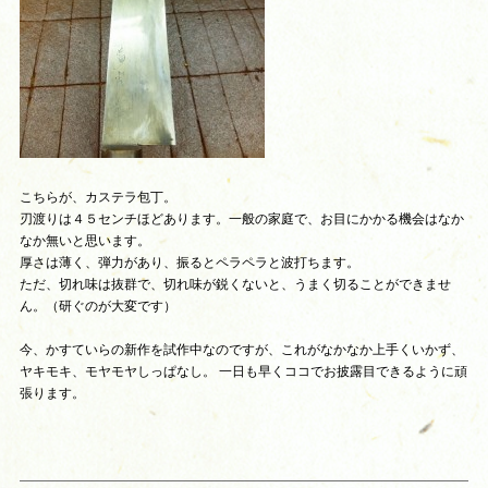
こちらが、カステラ包丁。
刃渡りは４５センチほどあります。一般の家庭で、お目にかかる機会はなか
なか無いと思います。
厚さは薄く、弾力があり、振るとペラペラと波打ちます。
ただ、切れ味は抜群で、切れ味が鋭くないと、うまく切ることができませ
ん。（研ぐのが大変です）
今、かすていらの新作を試作中なのですが、これがなかなか上手くいかず、
ヤキモキ、モヤモヤしっぱなし。 一日も早くココでお披露目できるように頑
張ります。