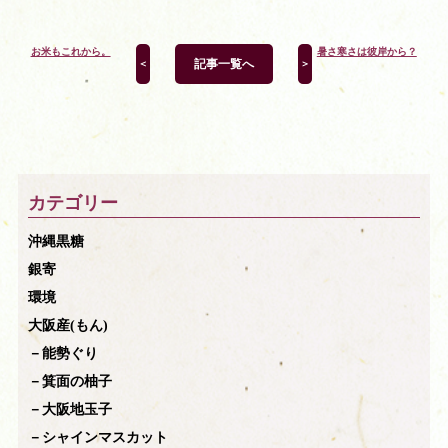
お米もこれから。
暑さ寒さは彼岸から？
記事一覧へ
＜
＞
カテゴリー
沖縄黒糖
銀寄
環境
大阪産(もん)
－能勢ぐり
－箕面の柚子
－大阪地玉子
－シャインマスカット