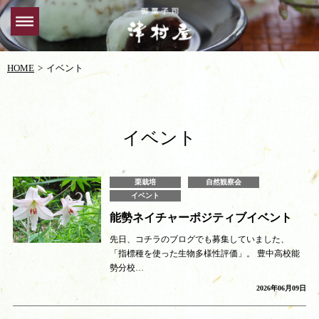
HOME
イベント
イベント
栗栽培
自然観察会
イベント
能勢ネイチャーポジティブイベント
先日、コチラのブログでも募集していました、
「指標種を使った生物多様性評価」。 豊中高校能
勢分校…
2026年06月09日