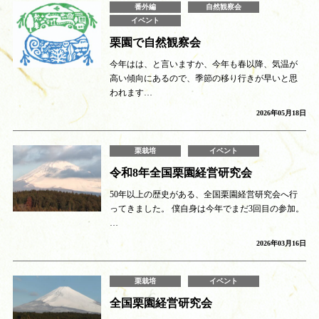
番外編
自然観察会
イベント
栗園で自然観察会
今年はは、と言いますか、今年も春以降、気温が
高い傾向にあるので、季節の移り行きが早いと思
われます…
2026年05月18日
栗栽培
イベント
令和8年全国栗園経営研究会
50年以上の歴史がある、全国栗園経営研究会へ行
ってきました。 僕自身は今年でまだ3回目の参加。
…
2026年03月16日
栗栽培
イベント
全国栗園経営研究会