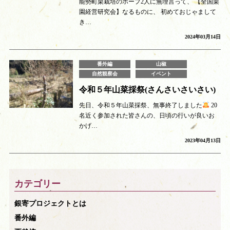
能勢町栗栽培のホープ2人に無理言って、 【全国栗
園経営研究会】なるものに、 初めておじゃまして
き…
2024年03月14日
番外編
山椒
自然観察会
イベント
令和５年山菜採祭(さんさいさいさい)
先日、令和５年山菜採祭、無事終了しました
20
名近く参加された皆さんの、日頃の行いが良いお
かげ…
2023年04月13日
カテゴリー
銀寄プロジェクトとは
番外編