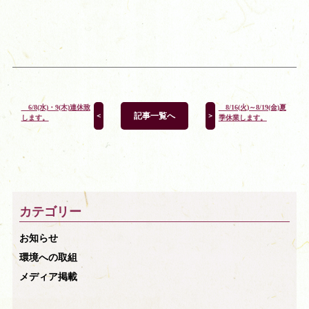
6/8(水)・9(木)連休致
8/16(火)～8/19(金)夏
記事一覧へ
＜
＞
します。
季休業します。
カテゴリー
お知らせ
環境への取組
メディア掲載