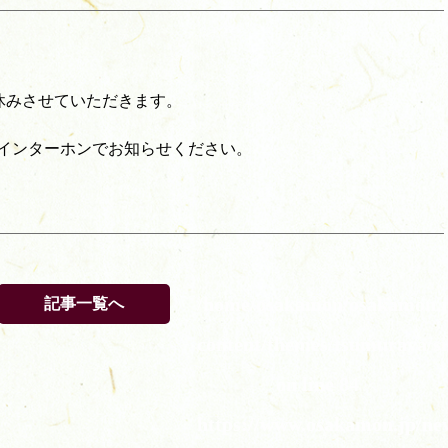
定休日)お休みさせていただきます。
インターホンでお知らせください。
/home/osakamon/osakamon.j
記事一覧へ
content/themes/tsumuraya/si
on line
84
https://www.osakamon.jp/ne