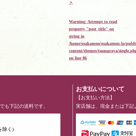
＞
Warning
: Attempt to read
property "post_title" on
string in
/home/osakamon/osakamon.jp/publi
content/themes/tsumuraya/single.ph
on line
86
お支払いについて
【お支払い方法】
めでも下記の送料です。
実店舗は、現金または下記
を除く)