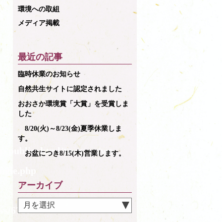
環境への取組
メディア掲載
最近の記事
臨時休業のお知らせ
自然共生サイトに認定されました
おおさか環境賞「大賞」を受賞しま
した
8/20(火)～8/23(金)夏季休業しま
す。
p/public_html/tmrysys/wp-
お盆につき8/15(木)営業します。
ngle.php
アーカイブ
ws/6720">