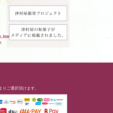
c_html/tmrysys/wp-
p
よりご選択頂けます。