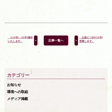
5/11(水)・12(木)連休
お盆につき8/11(木)
記事一覧へ
＜
＞
いたします。
営業します。
カテゴリー
お知らせ
環境への取組
メディア掲載