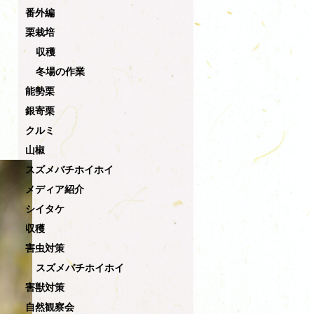
番外編
栗栽培
収穫
冬場の作業
能勢栗
銀寄栗
クルミ
山椒
スズメバチホイホイ
メディア紹介
シイタケ
収穫
害虫対策
スズメバチホイホイ
害獣対策
自然観察会