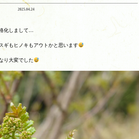
2025.04.24
格化しまして…
スギもヒノキもアウトかと思います
なり大変でした