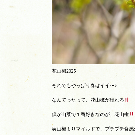
花山椒2025
それでもやっぱり春はイイ〜♪
なんてったって、花山椒が穫れる
僕が山菜で１番好きなのが、花山椒
実山椒よりマイルドで、プチプチ食感