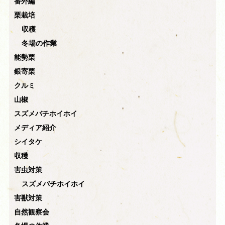
番外編
栗栽培
収穫
冬場の作業
能勢栗
銀寄栗
クルミ
山椒
スズメバチホイホイ
メディア紹介
シイタケ
収穫
害虫対策
スズメバチホイホイ
害獣対策
自然観察会