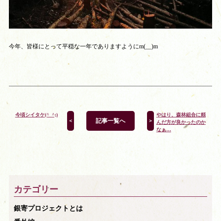
今年、皆様にとって平穏な一年でありますようにm(__)m
今頃シイタケ(^_^;)
やはり、森林組合に頼
記事一覧へ
＜
＞
んだ方が良かったのか
なぁ…
カテゴリー
銀寄プロジェクトとは