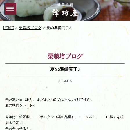
HOME
栗栽培ブログ
夏の準備完了♪
栗栽培ブログ
夏の準備完了♪
2015.03.06
未だ寒い日もあり、まだまだ油断のならない3月ですが、
夏の準備をm(__)m
今年は「銀寄栗」・「ポロタン（栗の品種）」・「クルミ」・「山椒」を植
える予定で、
全部合わせると、