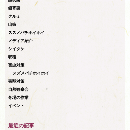
能勢栗
銀寄栗
クルミ
山椒
スズメバチホイホイ
メディア紹介
シイタケ
収穫
害虫対策
スズメバチホイホイ
害獣対策
自然観察会
冬場の作業
イベント
最近の記事