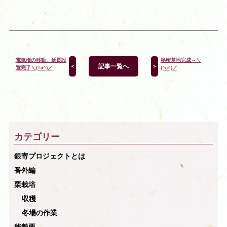
電気柵の移動、延長設
秘密基地完成～＼
記事一覧へ
＜
＞
置完了＼(^o^)／
(^o^)／
カテゴリー
銀寄プロジェクトとは
番外編
栗栽培
収穫
冬場の作業