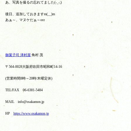
あ、写真を撮るの忘れてました(-_-;)
後日、追加しておきますm(__)m
あぁ～、マヌケだぁ～orz
御菓子司 津村屋
角村 茂
〒564-0028大阪府吹田市昭和町14-16
(営業時間8時～20時/木曜定休)
TEL/FAX 06-6381-5484
MAIL info@osakamon.jp
HP
https://www.osakamon.jp