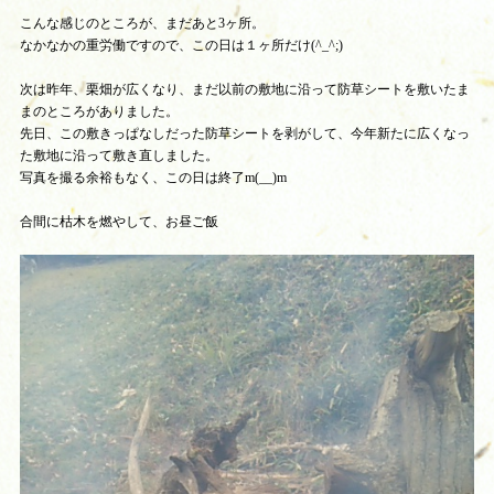
こんな感じのところが、まだあと3ヶ所。
なかなかの重労働ですので、この日は１ヶ所だけ(^_^;)
次は昨年、栗畑が広くなり、まだ以前の敷地に沿って防草シートを敷いたま
まのところがありました。
先日、この敷きっぱなしだった防草シートを剥がして、今年新たに広くなっ
た敷地に沿って敷き直しました。
写真を撮る余裕もなく、この日は終了m(__)m
合間に枯木を燃やして、お昼ご飯