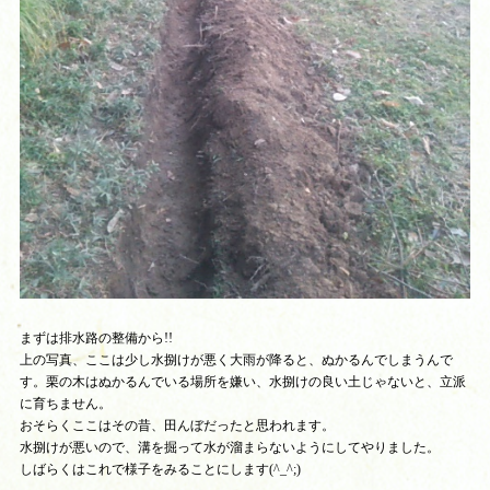
まずは排水路の整備から!!
上の写真、ここは少し水捌けが悪く大雨が降ると、ぬかるんでしまうんで
す。栗の木はぬかるんでいる場所を嫌い、水捌けの良い土じゃないと、立派
に育ちません。
おそらくここはその昔、田んぼだったと思われます。
水捌けが悪いので、溝を掘って水が溜まらないようにしてやりました。
しばらくはこれで様子をみることにします(^_^;)