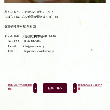
寒くなると、これがありがたいです♪
しばらくはこんな作業が続きますm(__)m
御菓子司 津村屋 角村 茂
〒564-0028 大阪府吹田市昭和町14-16
℡・FAX 06-6381-5485
E-mail info@osakamon.jp
URL https://www.osakamon.jp
来季へ向けての準備開
電気柵の延長工事完了
記事一覧へ
＜
＞
始!!