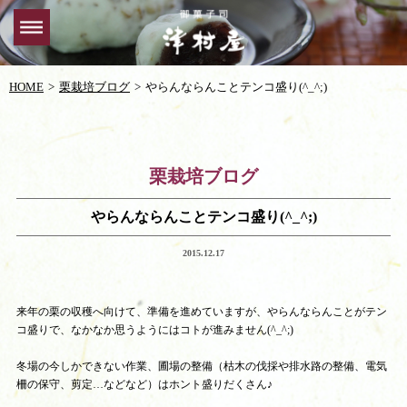
HOME
栗栽培ブログ
やらんならんことテンコ盛り(^_^;)
栗栽培ブログ
やらんならんことテンコ盛り(^_^;)
2015.12.17
来年の栗の収穫へ向けて、準備を進めていますが、やらんならんことがテン
コ盛りで、なかなか思うようにはコトが進みません(^_^;)
冬場の今しかできない作業、圃場の整備（枯木の伐採や排水路の整備、電気
柵の保守、剪定…などなど）はホント盛りだくさん♪