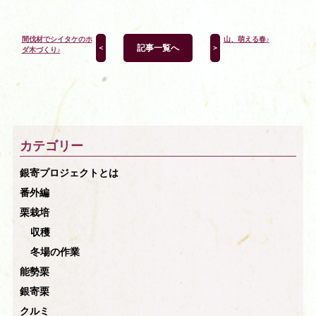
間伐材でシイタケのホ
山、萌える春♪
記事一覧へ
＜
＞
ダ木づくり♪
カテゴリー
銀寄プロジェクトとは
番外編
栗栽培
収穫
冬場の作業
能勢栗
銀寄栗
クルミ