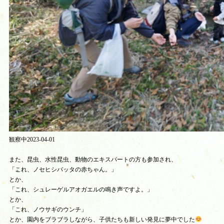
観察中2023-04-01
また、昆虫、水性昆虫、動物のエキスパートの方も参加され、
「これ、ノセヒシバッタの赤ちゃん。」
とか、
「これ、シュレーゲルアオガエルの鳴き声ですよ。」
とか、
「これ、ノウサギのウンチ」
とか、園内をブラブラしながら、子供たちも新しい発見に夢中でした