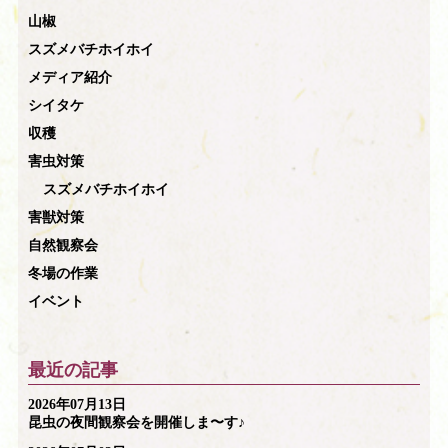
山椒
スズメバチホイホイ
メディア紹介
シイタケ
収穫
害虫対策
スズメバチホイホイ
害獣対策
自然観察会
冬場の作業
イベント
最近の記事
2026年07月13日
昆虫の夜間観察会を開催しま〜す♪