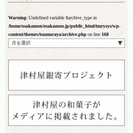
Warning
: Undefined variable $archive_type in
/home/osakamon/osakamon.jp/public_html/tmrysys/wp-
content/themes/tsumuraya/archive.php
on line
168