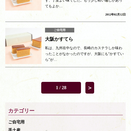
ず、丁度よい味でした。もう少し軽い感じがあっ
てもよか…
2012年02月12日
ご自宅用
大阪かすてら
私は、九州在中なので、長崎のカステラしか味わ
ったことがなかったのですが、大阪にも“かすてい
ら”が…
＞
1 / 28
カテゴリー
ご自宅用
手土産