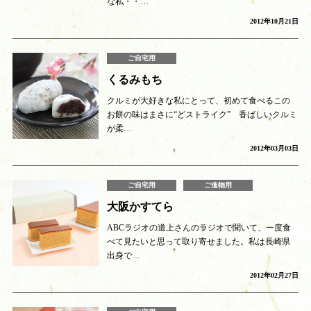
な私・・…
2012年10月21日
ご自宅用
くるみもち
クルミが大好きな私にとって、初めて食べるこの
お餅の味はまさに“どストライク” 香ばしいクルミ
が柔…
2012年03月03日
ご自宅用
ご進物用
大阪かすてら
ABCラジオの道上さんのラジオで聞いて、一度食
べて見たいと思って取り寄せました。私は長崎県
出身で…
2012年02月27日