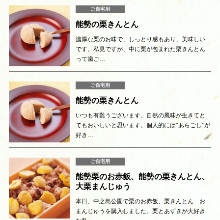
ご自宅用
能勢の栗きんとん
濃厚な栗のお味で、しっとり感もあり、美味しい
です。私見ですが、中に栗が包まれた栗きんとん
って歯ご…
ご自宅用
能勢の栗きんとん
いつも有難うございます。自然の風味が生きてと
てもおいしいと思います。個人的には“あらごし”が
好き…
ご自宅用
能勢栗のお赤飯、能勢の栗きんとん、
大栗まんじゅう
本日、中之島公園で栗のお赤飯、栗きんとん お
まんじゅうを購入しました。栗とあずきが大好き