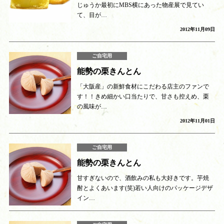
じゅうか最初にMBS横にあった物産展で見てい
て、目が…
2012年11月09日
ご自宅用
能勢の栗きんとん
「大阪産」の新鮮食材にこだわる店主のファンで
す！！きめ細かい口当たりで、甘さも控えめ、栗
の風味が…
2012年11月01日
ご自宅用
能勢の栗きんとん
甘すぎないので、酒飲みの私も大好きです。芋焼
酎とよくあいます(笑)若い人向けのパッケージデザ
イン…