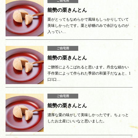
ご自宅用
能勢の栗きんとん
栗がとってもなめらかで風味もしっかりしていて
美味しかったです。栗と砂糖のみで余計なものが
入ってい…
ご自宅用
能勢の栗きんとん
ご贈答によろこばれると思います。丹念な細かい
手作業によって作られた季節の和菓子だなぁと、1
口1口…
ご自宅用
能勢の栗きんとん
濃厚な栗の味がして美味しかったです。ちょっと
したお土産にいいなと思いました。