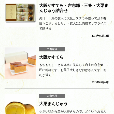
大阪かすてら・吉志部・三笠・大栗ま
んじゅう詰合せ
先日、千葉の友人に大阪カステラを贈って頂き有
難うございました。（友人には内緒でサプライズ
で贈りま…
2014年05月13日
ご自宅用
大阪かすてら
もちもちしっとり本当に美味しく店主の心意気、
匠に乾杯です。お菓子大好きなおばさんです。お
礼が遅く…
2013年03月08日
ご自宅用
大栗まんじゅう
小さい頃から栗が大好きなので、どういうおまん