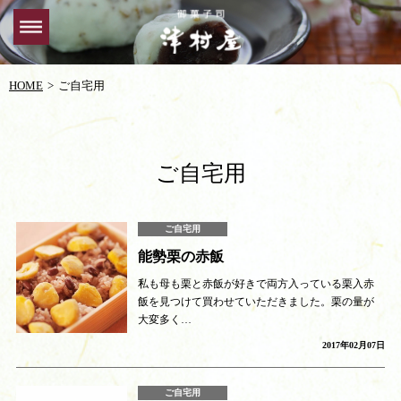
HOME
ご自宅用
ご自宅用
ご自宅用
能勢栗の赤飯
私も母も栗と赤飯が好きで両方入っている栗入赤
飯を見つけて買わせていただきました。栗の量が
大変多く…
2017年02月07日
ご自宅用