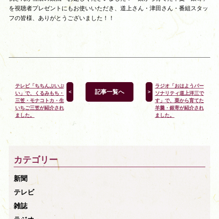
を視聴者プレゼントにもお使いいただき、道上さん・津田さん・番組スタッ
フの皆様、ありがとうございました！！
テレビ「ちちんぷいぷ
ラジオ「おはようパー
記事一覧へ
＜
＞
い」で、くるみもち・
ソナリティ道上洋三で
三笠・モナコトカ・生
す」で、栗から育てた
いちご三笠が紹介され
羊羹・銀寄が紹介され
ました。
ました。
カテゴリー
新聞
テレビ
雑誌