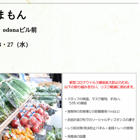
まもん
donaビル前
3・27（水）