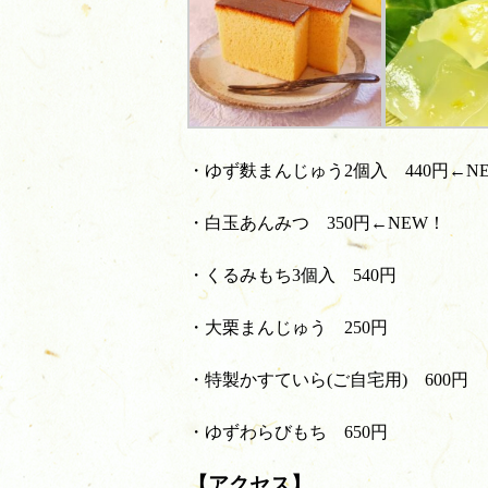
・ゆず麩まんじゅう2個入 440円←N
・白玉あんみつ 350円←NEW！
・くるみもち3個入 540円
・大栗まんじゅう 250円
・特製かすていら(ご自宅用) 600円
・ゆずわらびもち 650円
【アクセス】