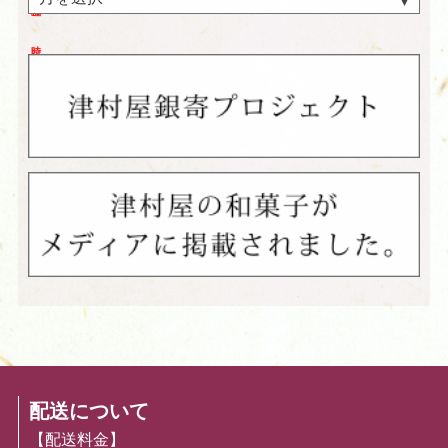
臨
時
休
業。
配送について
【配送料金】