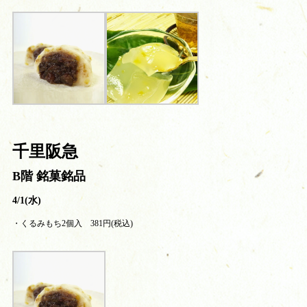
千里阪急
B階 銘菓銘品
4/1(水)
・くるみもち2個入 381円(税込)