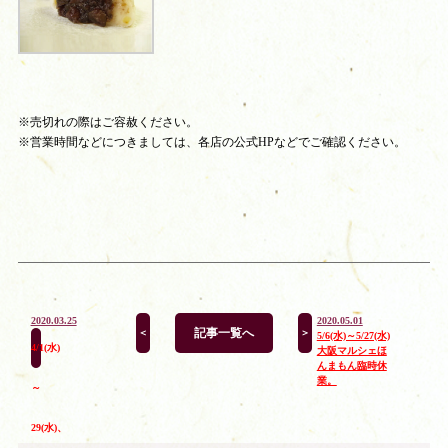
※売切れの際はご容赦ください。
※営業時間などにつきましては、各店の公式HPなどでご確認ください。
2020.03.25
2020.05.01
記事一覧へ
＜
＞
5/6(水)～5/27(水)
4/1(水)
大阪マルシェほ
んまもん臨時休
業。
～
29(水)、