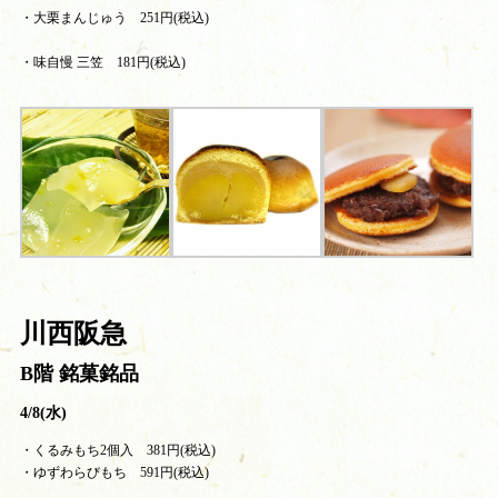
・大栗まんじゅう 251円(税込)
・味自慢 三笠 181円(税込)
川西阪急
B階 銘菓銘品
4/8(水)
・くるみもち2個入 381円(税込)
・ゆずわらびもち 591円(税込)