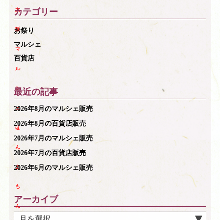
カテゴリー
大
阪
お祭り
マルシェ
マ
百貨店
ル
シ
最近の記事
2026年8月のマルシェ販売
ェ
2026年8月の百貨店販売
ほ
2026年7月のマルシェ販売
ん
2026年7月の百貨店販売
2026年6月のマルシェ販売
ま
も
アーカイブ
ん