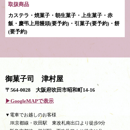
取扱商品
カステラ・焼菓子・朝生菓子・上生菓子・赤
飯・慶弔上用饅頭(要予約)・引菓子(要予約)・餅
(要予約)
御菓子司 津村屋
〒564-0028 大阪府吹田市昭和町14-16
▶GoogleMAPで表示
▼電車でお越しのお客様
JR京都線・吹田駅 東改札南出口より徒歩9分