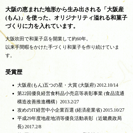
大阪の恵まれた地形から生み出される「大阪産
(もん)」を使った、オリジナリティ溢れる和菓子
づくりに力を入れています。
大阪吹田で和菓子店を開業して約60年。
以来手間暇をかけた手づくり和菓子を作り続けていま
す。
受賞歴
大阪産(もん)五つの星・大賞 (大阪府) 2012.10/14
第22回優良経営食料品小売店等表彰事業 (食品流通
構造改善推進機構）2013.2/27
攻めのIT経営中小企業百選 (経済産業省) 2015.10/27
平成29年度地産地消等優良活動表彰（近畿農政局
長) 2017.2/8